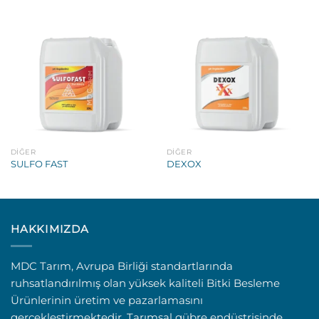
DIĞER
DIĞER
SULFO FAST
DEXOX
HAKKIMIZDA
MDC Tarım, Avrupa Birliği standartlarında
ruhsatlandırılmış olan yüksek kaliteli Bitki Besleme
Ürünlerinin üretim ve pazarlamasını
gerçekleştirmektedir. Tarımsal gübre endüstrisinde