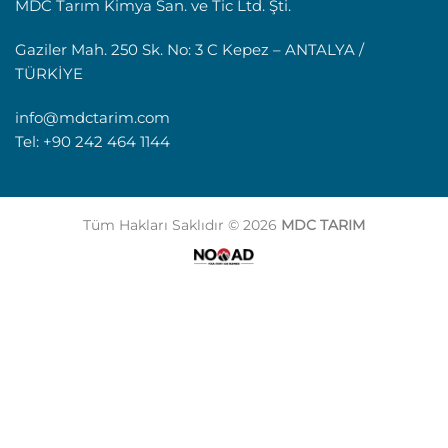
MDC Tarım Kimya San. ve Tic Ltd. Şti.
Gaziler Mah. 250 Sk. No: 3 C Kepez – ANTALYA /
TÜRKİYE
info@mdctarim.com
Tel: +90 242 464 1144
Tüm Hakları Saklıdır © 2026
MDC TARIM