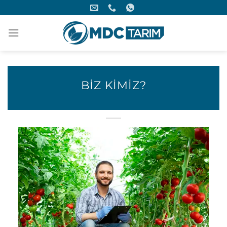
İçeriğe
atla
BİZ KİMİZ?